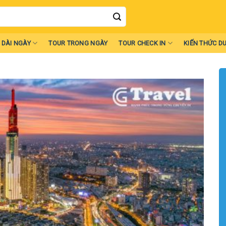
 DÀI NGÀY
TOUR TRONG NGÀY
TOUR CHECK IN
KIẾN THỨC DU