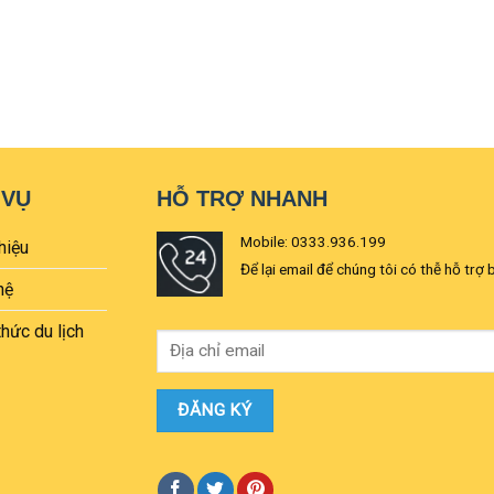
 VỤ
HỖ TRỢ NHANH
Mobile: 0333.936.199
hiệu
Để lại email để chúng tôi có thễ hỗ trợ 
hệ
thức du lịch