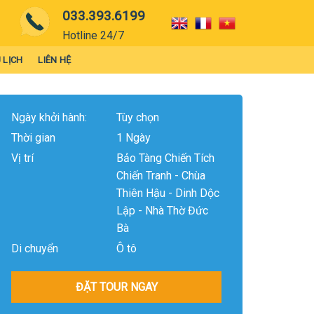
033.393.6199
Hotline 24/7
 LỊCH
LIÊN HỆ
Ngày khởi hành:
Tùy chọn
Thời gian
1 Ngày
Vị trí
Bảo Tàng Chiến Tích
Chiến Tranh - Chùa
Thiên Hậu - Dinh Dộc
Lập - Nhà Thờ Đức
Bà
Di chuyển
Ô tô
ĐẶT TOUR NGAY