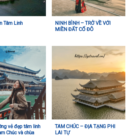
n Tâm Linh
NINH BÌNH – TRỞ VỀ VỚI
MIỀN ĐẤT CỐ ĐÔ
ng vẻ đẹp tâm linh
TAM CHÚC – ĐỊA TẠNG PHI
am Chúc và chùa
LAI TỰ