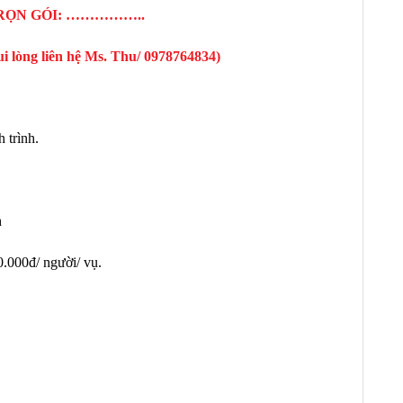
RỌN GÓI: ……………..
ui lòng liên hệ Ms. Thu/ 0978764834)
 trình.
h
0.000đ/ người/ vụ.