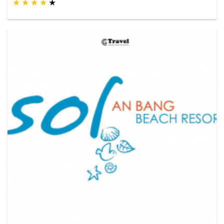
★
★
★
★
★