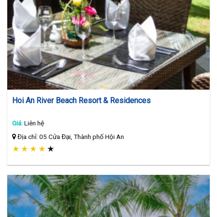
Hoi An River Beach Resort & Residences
Giá:
Liên hệ
Địa chỉ: 05 Cửa Đại, Thành phố Hội An
★
★
★
★
★