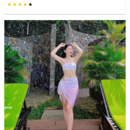
★
★
★
★
★