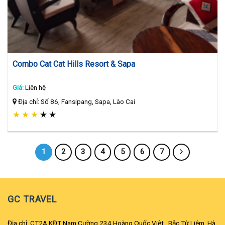
Combo Cat Cat Hills Resort & Sapa
Giá:
Liên hệ
Địa chỉ: Số 86, Fansipang, Sapa, Lào Cai
★
★
★
★
★
1
2
3
4
5
6
7
GC TRAVEL
Địa chỉ: CT2A KĐT Nam Cường 234 Hoàng Quốc Việt , Bắc Từ Liêm, Hà