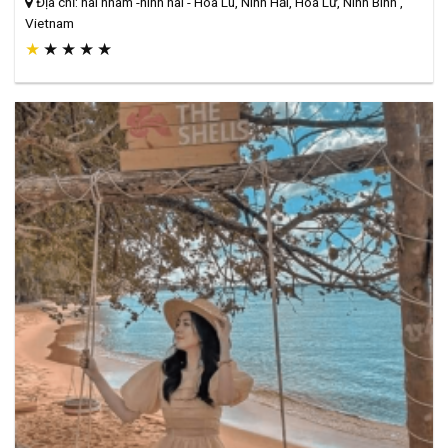
Địa chỉ: hai nham -ninh hai - Hoa Lu, Ninh Hải, Hoa Lư, Ninh Bình ,
Vietnam
★
★
★
★
★