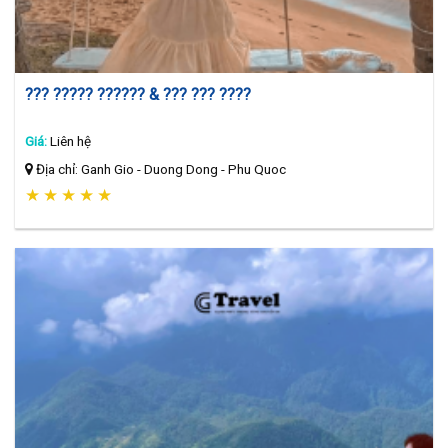
??? ????? ?????? & ??? ??? ????
Giá:
Liên hệ
Địa chỉ: Ganh Gio - Duong Dong - Phu Quoc
★
★
★
★
★