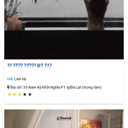
?? ??’?? ??̂??? Đ?̀ ??̣?
Giá:
Liên hệ
Địa chỉ: 35 Nam Kỳ Khởi Nghĩa P1 tpĐà Lạt (trung tâm)
★
★
★
★
★