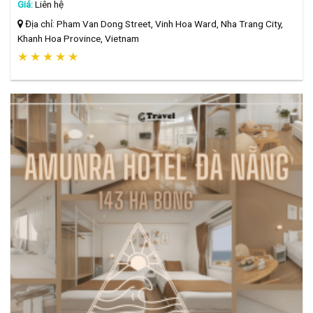
Giá:
Liên hệ
Địa chỉ: Pham Van Dong Street, Vinh Hoa Ward, Nha Trang City,
Khanh Hoa Province, Vietnam
★
★
★
★
★