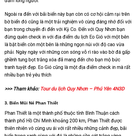
đắm lòng người.
Ngoài ra đến với bãi biển này bạn còn có cơ hội cắm rại trên
bờ biển đó cũng là một trải nghiệm vô cùng đáng nhớ đối với
bạn trong chuyến đi đến với Kỳ Co. Đến với Quy Nhơn bạn
đừng quên check in với địa điểm du lịch Eo Gió với một bên
là bặt biển còn một bên là những ngọn núi với độ cao vừa
phải. Ngày ngày với những con sóng vỗ rì rào vào bờ đá gấp
ghềnh tung bọt trắng xóa đã mang đến cho bạn mộ bức
tranh tuyệt đẹp. Eo Gió cũng là một địa điểm check in mà rất
nhiều bạn trẻ yêu thích
>>> Tham khảo:
Tour du lịch Quy Nhơn – Phú Yên 4N3D
3. Biển Mũi Né Phan Thiết
Phan Thiết là một thành phố thuộc tỉnh Bình Thuận cách
thành phố Hồ Chí Minh khoảng 200 km, Phan Thiết được
thiên nhiên vô cùng ưu ái với rất nhiều những cảnh đẹp, bãi
biển trong xanh cùng với đó là những cồn cát trắng vàng