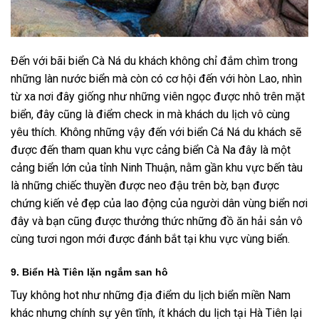
Đến với bãi biển Cà Ná du khách không chỉ đắm chìm trong
những làn nước biển mà còn có cơ hội đến với hòn Lao, nhìn
từ xa nơi đây giống như những viên ngọc được nhô trên mặt
biển, đây cũng là điểm check in mà khách du lịch vô cùng
yêu thích. Không những vậy đến với biển Cá Ná du khách sẽ
được đến tham quan khu vực cảng biển Cà Na đây là một
cảng biển lớn của tỉnh Ninh Thuận, nằm gần khu vực bến tàu
là những chiếc thuyền được neo đậu trên bờ, bạn được
chứng kiến vẻ đẹp của lao động của người dân vùng biển nơi
đây và bạn cũng được thưởng thức những đồ ăn hải sản vô
cùng tươi ngon mới được đánh bắt tại khu vực vùng biển.
9. Biển Hà Tiên lặn ngắm san hô
Tuy không hot như những địa điểm du lịch biển miền Nam
khác nhưng chính sự yên tĩnh, ít khách du lịch tại Hà Tiên lại