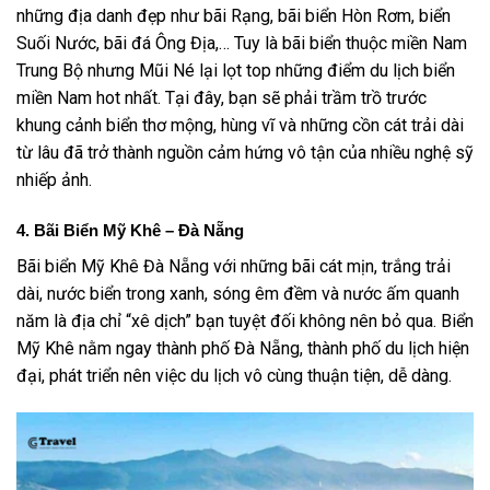
những địa danh đẹp như bãi Rạng, bãi biển Hòn Rơm, biển
Suối Nước, bãi đá Ông Địa,… Tuy là bãi biển thuộc miền Nam
Trung Bộ nhưng Mũi Né lại lọt top những điểm du lịch biển
miền Nam hot nhất. Tại đây, bạn sẽ phải trầm trồ trước
khung cảnh biển thơ mộng, hùng vĩ và những cồn cát trải dài
từ lâu đã trở thành nguồn cảm hứng vô tận của nhiều nghệ sỹ
nhiếp ảnh.
4. Bãi Biển Mỹ Khê – Đà Nẵng
Bãi biển Mỹ Khê Đà Nẵng với những bãi cát mịn, trắng trải
dài, nước biển trong xanh, sóng êm đềm và nước ấm quanh
năm là địa chỉ “xê dịch” bạn tuyệt đối không nên bỏ qua. Biển
Mỹ Khê nằm ngay thành phố Đà Nẵng, thành phố du lịch hiện
đại, phát triển nên việc du lịch vô cùng thuận tiện, dễ dàng.