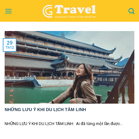
Skip
to
content
29
Th12
NHỮNG LƯU Ý KHI DU LỊCH TÂM LINH
NHỮNG LƯU Ý KHI DU LỊCH TÂM LINH Ai đã từng một lần được...