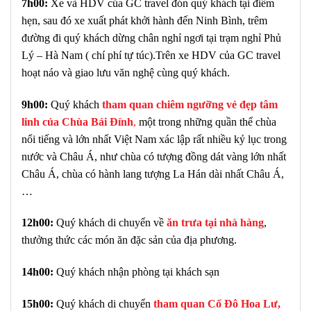
7h00:
Xe và HDV của GC travel đón quý khách tại điểm
hẹn, sau đó xe xuất phát khởi hành đến Ninh Bình, trêm
đường đi quý khách dừng chân nghỉ ngơi tại trạm nghỉ Phủ
Lý – Hà Nam ( chí phí tự túc).Trên xe HDV của GC travel
hoạt náo và giao lưu văn nghệ cùng quý khách.
9h00:
Quý khách
tham quan chiêm ngưỡng vẻ đẹp tâm
linh của Chùa Bái Đính
,
một trong những quần thể chùa
nổi tiếng và lớn nhất Việt Nam xác lập rất nhiều kỷ lục trong
nước và Châu Á, như chùa có tượng đồng dát vàng lớn nhất
Châu Á, chùa có hành lang tượng La Hán dài nhất Châu Á,
…
12h00:
Quý khách di chuyển về
ăn trưa tại nhà hàng
,
thưởng thức các món ăn đặc sản của địa phương.
14h00:
Quý khách nhận phòng tại khách sạn
15h00:
Quý khách di chuyển
tham quan Cố Đô Hoa Lư,