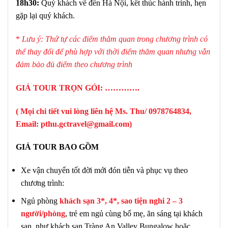
18h30:
Quý khách về đến Hà Nội, kết thúc hành trình, hẹn
gặp lại quý khách.
*
Lưu ý: Thứ tự các điểm thăm quan trong chương trình có
thể thay đổi để phù hợp với thời điểm thăm quan nhưng vẫn
đảm bảo đủ điểm theo chương trình
GIÁ TOUR TRỌN GÓI: ………….
( Mọi chi tiết vui lòng liên hệ Ms. Thu/ 0978764834,
Email:
pthu.gctravel@gmail.com
)
GIÁ TOUR BAO GỒM
Xe vận chuyển tốt đời mới đón tiễn và phục vụ theo
chương trình:
Ngủ phòng
khách sạn 3*, 4*, sao tiện nghi 2 – 3
người/phòng
, trẻ em ngủ cùng bố mẹ, ăn sáng tại khách
sạn, như khách sạn Tràng An Valley Bungalow hoặc