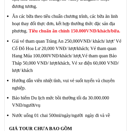
đương tương.
Ăn các bữa theo tiêu chuẩn chương trình, các bữa ăn linh
hoạt thay đổi thực đơn, kết hợp thưởng thức đặc sản địa
phương.
Tiêu chuẩn ăn chính 150.000VNĐ/khách/bữa
.
Giá vé tham quan Tràng An 250,000VNĐ/ khách/ lượt’ Vé
Cố Đô Hoa Lư 20,000 VNĐ/ lượt/khách; Vé tham quan
Hang Múa 100,000VNĐ/khách/ lượt,Vé tham quan Bảo
Tháp 50,000 VNĐ/ lượt/khách, Vé xe điện 60,000 VNĐ/
lượt/ khách
Hướng dẫn viên nhiệt tình, vui vẻ suốt tuyến và chuyên
nghiệp.
Bảo hiểm Du lịch mức bồi thường tối đa 30.000.000
VNĐ/người/vụ
Nước uống 01 chai 500ml/ngày/người ngày đi và về
GIÁ TOUR CHƯA BAO GỒM