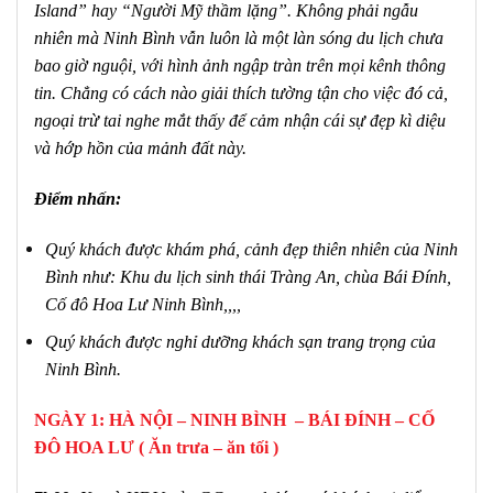
Island” hay “Người Mỹ thầm lặng”. Không phải ngẫu
nhiên mà Ninh Bình vẫn luôn là một làn sóng du lịch chưa
bao giờ nguội, với hình ảnh ngập tràn trên mọi kênh thông
tin. Chẳng có cách nào giải thích tường tận cho việc đó cả,
ngoại trừ tai nghe mắt thấy để cảm nhận cái sự đẹp kì diệu
và hớp hồn của mảnh đất này.
Điểm nhấn:
Quý khách được khám phá, cảnh đẹp thiên nhiên của Ninh
Bình như: Khu du lịch sinh thái Tràng An, chùa Bái Đính,
Cố đô Hoa Lư Ninh Bình,,,,
Quý khách được nghỉ dưỡng khách sạn trang trọng của
Ninh Bình.
NGÀY 1: HÀ NỘI – NINH BÌNH – BÁI ĐÍNH – CỐ
ĐÔ HOA LƯ ( Ăn trưa – ăn tối )