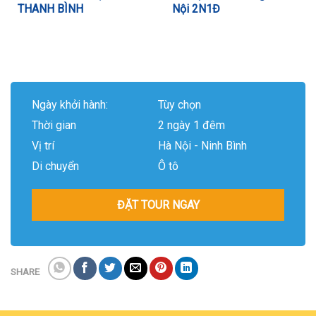
THANH BÌNH
Nội 2N1Đ
Ngày khởi hành:
Tùy chọn
Thời gian
2 ngày 1 đêm
Vị trí
Hà Nội - Ninh Bình
Di chuyển
Ô tô
ĐẶT TOUR NGAY
SHARE