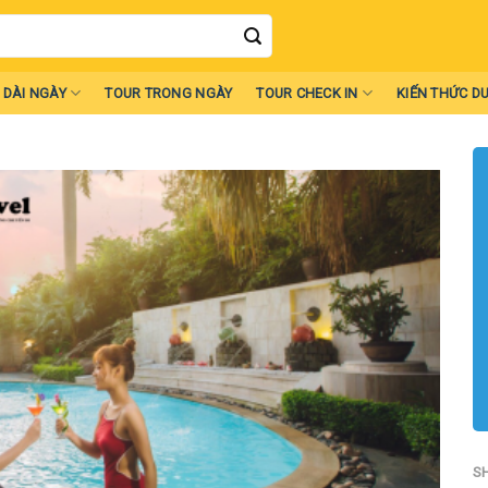
 DÀI NGÀY
TOUR TRONG NGÀY
TOUR CHECK IN
KIẾN THỨC DU
S