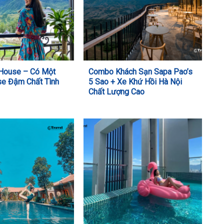
 House – Có Một
Combo Khách Sạn Sapa Pao’s
e Đậm Chất Tình
5 Sao + Xe Khứ Hồi Hà Nội
Chất Lượng Cao