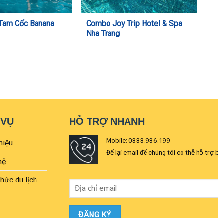
 Tam Cốc Banana
Combo Joy Trip Hotel & Spa
Nha Trang
 VỤ
HỖ TRỢ NHANH
Mobile: 0333.936.199
hiệu
Để lại email để chúng tôi có thễ hỗ trợ 
hệ
thức du lịch