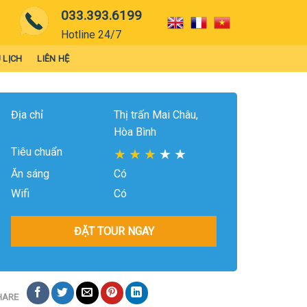
033.393.6199
Hotline 24/7
 LỊCH
LIÊN HỆ
Địa chỉ
Thị trấn Mai Châu,
Hòa Bình
Tiêu chuẩn
★
★
★
★
★
Ăn sáng
Có
Wifi
Có
ĐẶT TOUR NGAY
HARE