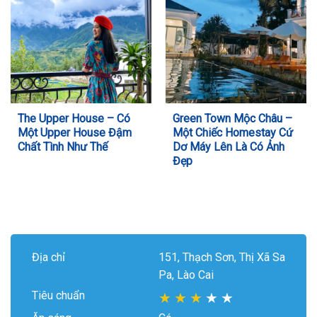
The Upper House – Có
Green Town Mộc Châu –
Một Upper House Đậm
Một Chiếc Homestay Cứ
Chất Tình Như Thế
Dơ Máy Lên Là Có Ảnh
Đẹp
Địa chỉ
151, Thạch Sơn, Thị Xã Sa
Pa, Lào Cai
Tiêu chuẩn
★
★
★
★
★