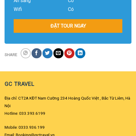
Ăn sáng
Có
Wifi
Có
ĐẶT TOUR NGAY
SHARE
GC TRAVEL
Địa chỉ: CT2A KĐT Nam Cường 234 Hoàng Quốc Việt , Bắc Từ Liêm, Hà
Nội
Hotline: 033.393.6199
Mobile: 0333.936.199
Email: Booking@gctravel.vn