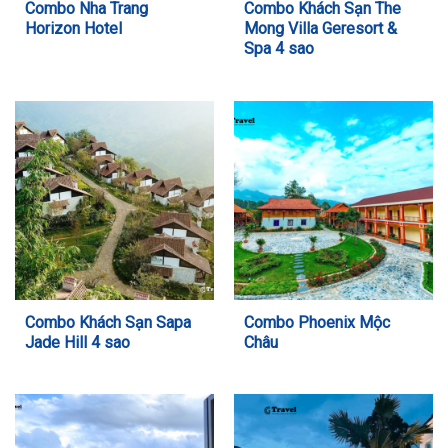
Combo Nha Trang
Combo Khách Sạn The
Horizon Hotel
Mong Villa Geresort &
Spa 4 sao
Combo Khách Sạn Sapa
Combo Phoenix Mộc
Jade Hill 4 sao
Châu