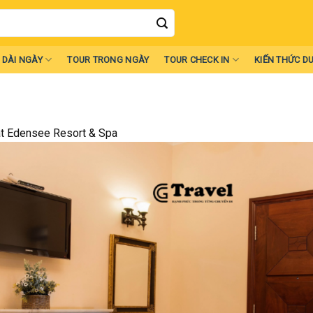
 DÀI NGÀY
TOUR TRONG NGÀY
TOUR CHECK IN
KIẾN THỨC DU
at Edensee Resort & Spa