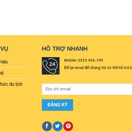
 VỤ
HỖ TRỢ NHANH
Mobile: 0333.936.199
hiệu
Để lại email để chúng tôi có thễ hỗ trợ 
hệ
thức du lịch