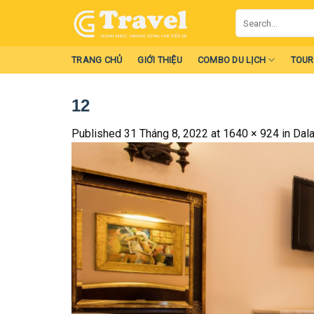
Skip
Search
to
for:
content
TRANG CHỦ
GIỚI THIỆU
COMBO DU LỊCH
TOUR
12
Published
31 Tháng 8, 2022
at
1640 × 924
in
Dal