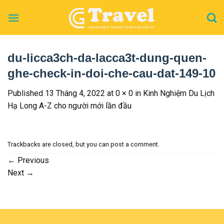
Skip
to
content
du-licca3ch-da-lacca3t-dung-quen-
ghe-check-in-doi-che-cau-dat-149-10
Published
13 Tháng 4, 2022
at
0 × 0
in
Kinh Nghiệm Du Lịch
Hạ Long A-Z cho người mới lần đầu
Trackbacks are closed, but you can
post a comment
.
←
Previous
Next
→