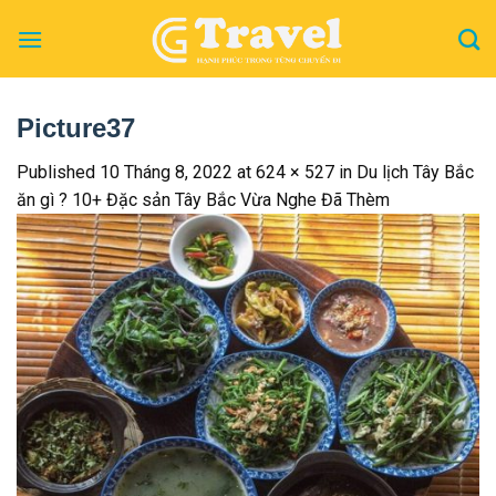
Skip
to
content
Picture37
Published
10 Tháng 8, 2022
at
624 × 527
in
Du lịch Tây Bắc
ăn gì ? 10+ Đặc sản Tây Bắc Vừa Nghe Đã Thèm