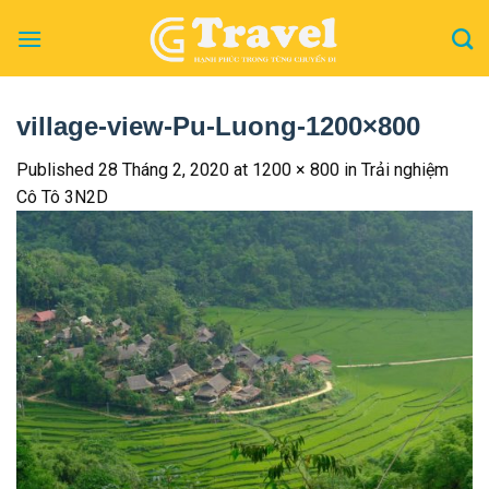
Skip
to
content
village-view-Pu-Luong-1200×800
Published
28 Tháng 2, 2020
at
1200 × 800
in
Trải nghiệm
Cô Tô 3N2D