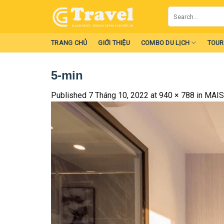
Skip
Search
to
for:
content
TRANG CHỦ
GIỚI THIỆU
COMBO DU LỊCH
TOUR
5-min
Published
7 Tháng 10, 2022
at
940 × 788
in
MAIS