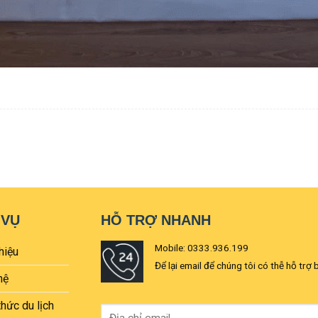
 VỤ
HỖ TRỢ NHANH
Mobile: 0333.936.199
hiệu
Để lại email để chúng tôi có thễ hỗ trợ 
hệ
thức du lịch