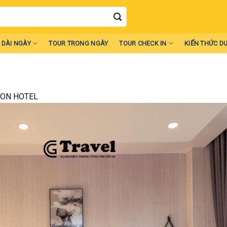
 DÀI NGÀY
TOUR TRONG NGÀY
TOUR CHECK IN
KIẾN THỨC DU
ON HOTEL