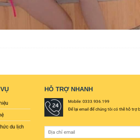
 VỤ
HỖ TRỢ NHANH
Mobile: 0333.936.199
hiệu
Để lại email để chúng tôi có thễ hỗ trợ 
hệ
thức du lịch