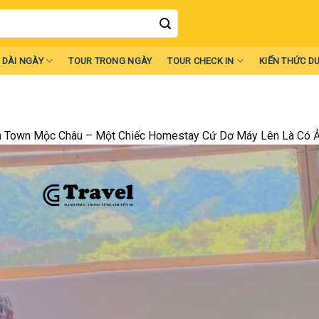
 DÀI NGÀY
TOUR TRONG NGÀY
TOUR CHECK IN
KIẾN THỨC DU
n Town Mộc Châu – Một Chiếc Homestay Cứ Dơ Máy Lên Là Có 