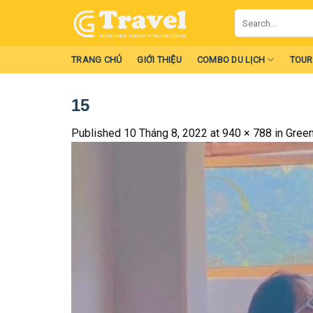
Skip
Search
to
for:
content
TRANG CHỦ
GIỚI THIỆU
COMBO DU LỊCH
TOUR
15
Published
10 Tháng 8, 2022
at
940 × 788
in
Gree