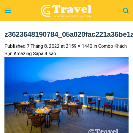
Skip
to
content
z3623648190784_05a020fac221a36be1
Published
7 Tháng 8, 2022
at
2159 × 1440
in
Combo Khách
Sạn Amazing Sapa 4 sao