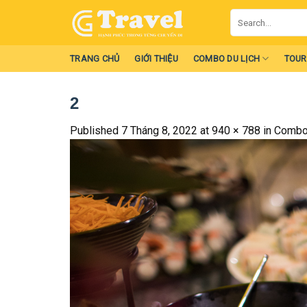
Skip
Search
to
for:
content
TRANG CHỦ
GIỚI THIỆU
COMBO DU LỊCH
TOUR
2
Published
7 Tháng 8, 2022
at
940 × 788
in
Combo 