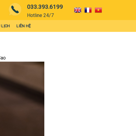
033.393.6199
Hotline 24/7
 LỊCH
LIÊN HỆ
Cao