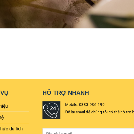
 VỤ
HỖ TRỢ NHANH
Mobile: 0333.936.199
hiệu
Để lại email để chúng tôi có thễ hỗ trợ 
hệ
thức du lịch