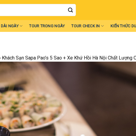
 DÀI NGÀY
TOUR TRONG NGÀY
TOUR CHECK IN
KIẾN THỨC DU
Khách Sạn Sapa Pao’s 5 Sao + Xe Khứ Hồi Hà Nội Chất Lượng 