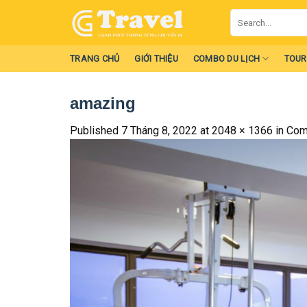
Skip
Search
to
for:
content
TRANG CHỦ
GIỚI THIỆU
COMBO DU LỊCH
TOUR
amazing
Published
7 Tháng 8, 2022
at
2048 × 1366
in
Com