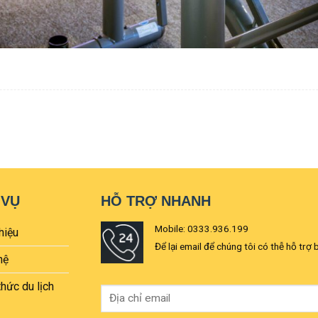
 VỤ
HỖ TRỢ NHANH
Mobile: 0333.936.199
hiệu
Để lại email để chúng tôi có thễ hỗ trợ 
hệ
thức du lịch