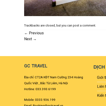
Trackbacks are closed, but you can
post a comment
.
←
Previous
Next
→
GC TRAVEL
DỊCH
Địa chỉ: CT2A KĐT Nam Cường 234 Hoàng
Giới t
Quốc Việt , Bắc Từ Liêm, Hà Nội
Liên 
Hotline: 033.393.6199
Kiến 
Mobile: 0333.936.199
Email: Booking@gctravel.vn