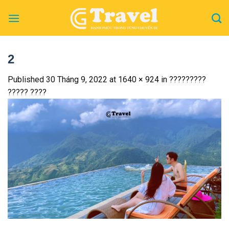
Skip
to
content
2
Published
30 Tháng 9, 2022
at
1640 × 924
in
?????????
????? ????